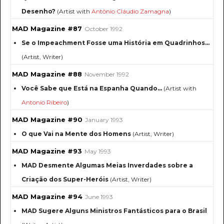
Desenho?
(Artist with
Antônio Cláudio Zamagna
)
MAD Magazine #87
October 1992
Se o Impeachment Fosse uma História em Quadrinhos...
(Artist, Writer)
MAD Magazine #88
November 1992
Você Sabe que Está na Espanha Quando...
(Artist with
Antonio Ribeiro
)
MAD Magazine #90
January 1993
O que Vai na Mente dos Homens
(Artist, Writer)
MAD Magazine #93
May 1993
MAD Desmente Algumas Meias Inverdades sobre a
Criação dos Super-Heróis
(Artist, Writer)
MAD Magazine #94
June 1993
MAD Sugere Alguns Ministros Fantásticos para o Brasil