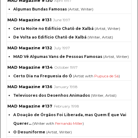
MAD Magazine #130
April 1997
Algumas Bundas Famosas
(Artist, Writer)
MAD Magazine #131
June 1997
Certa Noite no Edifício Chatô de Xalbá
(Artist, Writer)
De Volta ao Edifício Chatô de Xalbá
(Writer, Artist)
MAD Magazine #132
July 1997
MAD Vê Algumas Vans de Pessoas Famosas
(Artist, Writer)
MAD Magazine #134
October 1997
Certo Dia na Freguesia do Ó
(Artist with
Pupuca de Sá
)
MAD Magazine #136
January 1998
Televisores dos Desenhos Animados
(Writer, Artist)
MAD Magazine #137
February 1998
A Doação de Órgãos Foi Liberada, mas Quem É que Vai
Querer...
(Writer with
Fernando Miller
)
O Desuniforme
(Artist, Writer)