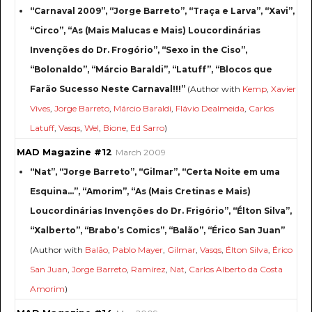
“Carnaval 2009”, “Jorge Barreto”, “Traça e Larva”, “Xavi”,
“Circo”, “As (Mais Malucas e Mais) Loucordinárias
Invenções do Dr. Frogório”, “Sexo in the Ciso”,
“Bolonaldo”, “Márcio Baraldi”, “Latuff”, “Blocos que
Farão Sucesso Neste Carnaval!!!”
(Author with
Kemp
,
Xavier
Vives
,
Jorge Barreto
,
Márcio Baraldi
,
Flávio Dealmeida
,
Carlos
Latuff
,
Vasqs
,
Wel
,
Bione
,
Ed Sarro
)
MAD Magazine #12
March 2009
“Nat”, “Jorge Barreto”, “Gilmar”, “Certa Noite em uma
Esquina...”, “Amorim”, “As (Mais Cretinas e Mais)
Loucordinárias Invenções do Dr. Frigório”, “Élton Silva”,
“Xalberto”, “Brabo’s Comics”, “Balão”, “Érico San Juan”
(Author with
Balão
,
Pablo Mayer
,
Gilmar
,
Vasqs
,
Élton Silva
,
Érico
San Juan
,
Jorge Barreto
,
Ramírez
,
Nat
,
Carlos Alberto da Costa
Amorim
)