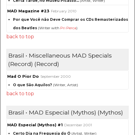
Certa Tarde, no Museu Picasso...
(Artist, Writer)
MAD Magazine #23
February 2010
Por que Você não Deve Comprar os CDs Remasterizados
dos Beatles
(Writer with
Pri Perca
)
back to top
Brasil • Miscellaneous MAD Specials
(Record) (Record)
Mad O Pior Do
September 2000
O que São Aquilos?
(Writer, Artist)
back to top
Brasil • MAD Especial (Mythos) (Mythos)
MAD Especial (Mythos) #1
December 2001
Certo Dia na Freguesia do Ó
(Artist, Writer)