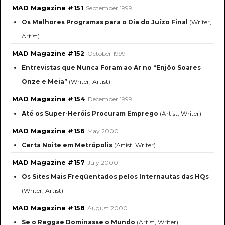
MAD Magazine #151
September 1999
Os Melhores Programas para o Dia do Juízo Final
(Writer,
Artist)
MAD Magazine #152
October 1999
Entrevistas que Nunca Foram ao Ar no “Enjôo Soares
Onze e Meia”
(Writer, Artist)
MAD Magazine #154
December 1999
Até os Super-Heróis Procuram Emprego
(Artist, Writer)
MAD Magazine #156
May 2000
Certa Noite em Metrópolis
(Artist, Writer)
MAD Magazine #157
July 2000
Os Sites Mais Freqüentados pelos Internautas das HQs
(Writer, Artist)
MAD Magazine #158
August 2000
Se o Reggae Dominasse o Mundo
(Artist, Writer)