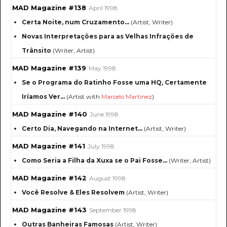
MAD Magazine #138
April 1998
Certa Noite, num Cruzamento...
(Artist, Writer)
Novas Interpretações para as Velhas Infrações de
Trânsito
(Writer, Artist)
MAD Magazine #139
May 1998
Se o Programa do Ratinho Fosse uma HQ, Certamente
Iríamos Ver...
(Artist with
Marcelo Martinez
)
MAD Magazine #140
June 1998
Certo Dia, Navegando na Internet...
(Artist, Writer)
MAD Magazine #141
July 1998
Como Seria a Filha da Xuxa se o Pai Fosse...
(Writer, Artist)
MAD Magazine #142
August 1998
Você Resolve & Eles Resolvem
(Artist, Writer)
MAD Magazine #143
September 1998
Outras Banheiras Famosas
(Artist, Writer)