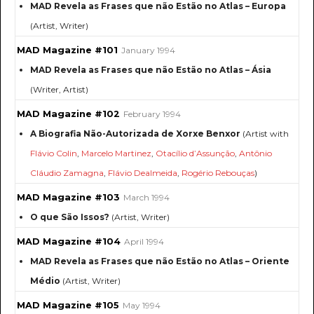
MAD Revela as Frases que não Estão no Atlas – Europa
(Artist, Writer)
MAD Magazine #101
January 1994
MAD Revela as Frases que não Estão no Atlas – Ásia
(Writer, Artist)
MAD Magazine #102
February 1994
A Biografia Não-Autorizada de Xorxe Benxor
(Artist with
Flávio Colin
,
Marcelo Martinez
,
Otacílio d’Assunção
,
Antônio
Cláudio Zamagna
,
Flávio Dealmeida
,
Rogério Rebouças
)
MAD Magazine #103
March 1994
O que São Issos?
(Artist, Writer)
MAD Magazine #104
April 1994
MAD Revela as Frases que não Estão no Atlas – Oriente
Médio
(Artist, Writer)
MAD Magazine #105
May 1994