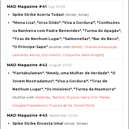
MAD Magazine #41
July 2006
Spike Strike Acerta Todas!
(Writer, Artist)
"Mona Lisa", "Urso Dildo", "Viva a Gordura!", "Confissões
na Banheira com Padre Benevides", "Turma do Apagão",
"Tiras de Nenhum Lugar", "Salmonellas", "Bar do Beco",
"O Príncipe-Sapo"
(Author with
Benett
,
Otacílio d’Assunção
,
Leonardo
,
Kemp
,
Don Martin
,
Chiquinha
,
Keith Knight
)
MAD Magazine #42
August 2006
"Fantabulaman", "Amely, uma Mulher de Verdade", "O
Jovem Nostradamus", "Viva a Gordura!", "Tiras de
Nenhum Lugar", "Os Invisíveis", "Turma da Masmorra"
(Author with
Waldirley
,
Ted Rall
,
Pryscila Vieira
,
M.K. Perker
,
Douglas Paszkiewicz
,
Pupuca de Sá
,
Simon Rich
)
MAD Magazine #43
September 2006
Spike Strike Encesta Uma!
(Artist, Writer)