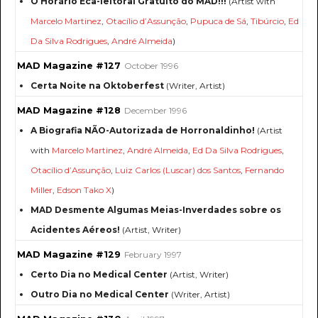
O Horário Eca-leitoral Gratuito do MAD!!!
(Artist with
Marcelo Martinez
,
Otacílio d’Assunção
,
Pupuca de Sá
,
Tibúrcio
,
Ed
Da Silva Rodrigues
,
André Almeida
)
MAD Magazine #127
October 1996
Certa Noite na Oktoberfest
(Writer, Artist)
MAD Magazine #128
December 1996
A Biografia NÃO-Autorizada de Horronaldinho!
(Artist
with
Marcelo Martinez
,
André Almeida
,
Ed Da Silva Rodrigues
,
Otacílio d’Assunção
,
Luiz Carlos (Luscar) dos Santos
,
Fernando
Miller
,
Edson Tako X
)
MAD Desmente Algumas Meias-Inverdades sobre os
Acidentes Aéreos!
(Artist, Writer)
MAD Magazine #129
February 1997
Certo Dia no Medical Center
(Artist, Writer)
Outro Dia no Medical Center
(Writer, Artist)