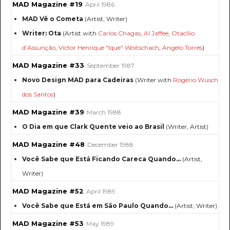
MAD Magazine #19
April 1986
MAD Vê o Cometa
(Artist, Writer)
Writer: Ota
(Artist with
Carlos Chagas
,
Al Jaffee
,
Otacílio
d’Assunção
,
Victor Henrique "Ique" Woitschach
,
Angelo Torres
)
MAD Magazine #33
September 1987
Novo Design MAD para Cadeiras
(Writer with
Rogério Wusch
dos Santos
)
MAD Magazine #39
March 1988
O Dia em que Clark Quente veio ao Brasil
(Writer, Artist)
MAD Magazine #48
December 1988
Você Sabe que Está Ficando Careca Quando…
(Artist,
Writer)
MAD Magazine #52
April 1989
Você Sabe que Está em São Paulo Quando…
(Artist, Writer)
MAD Magazine #53
May 1989