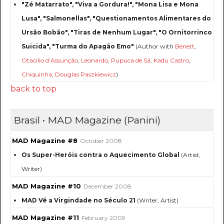
"Zé Matarrato", "Viva a Gordura!", "Mona Lisa e Mona
Lusa", "Salmonellas", "Questionamentos Alimentares do
Ursão Bobão", "Tiras de Nenhum Lugar", "O Ornitorrinco
Suicida", "Turma do Apagão Emo"
(Author with
Benett
,
Otacílio d’Assunção
,
Leonardo
,
Pupuca de Sá
,
Kadu Castro
,
Chiquinha
,
Douglas Paszkiewicz
)
back to top
Brasil • MAD Magazine (Panini)
MAD Magazine #8
October 2008
Os Super-Heróis contra o Aquecimento Global
(Artist,
Writer)
MAD Magazine #10
December 2008
MAD Vê a Virgindade no Século 21
(Writer, Artist)
MAD Magazine #11
February 2009