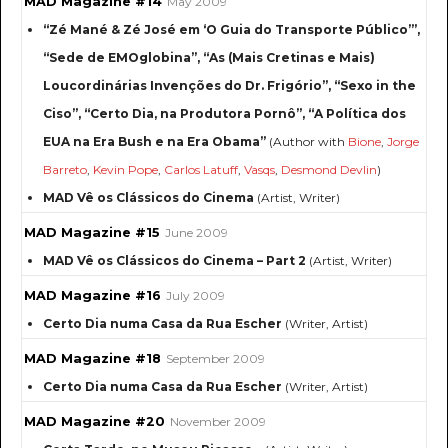
MAD Magazine #14
May 2009
“Zé Mané & Zé José em ‘O Guia do Transporte Público’”,
“Sede de EMOglobina”, “As (Mais Cretinas e Mais)
Loucordinárias Invenções do Dr. Frigório”, “Sexo in the
Ciso”, “Certo Dia, na Produtora Pornô”, “A Política dos
EUA na Era Bush e na Era Obama”
(Author with
Bione
,
Jorge
Barreto
,
Kevin Pope
,
Carlos Latuff
,
Vasqs
,
Desmond Devlin
)
MAD Vê os Clássicos do Cinema
(Artist, Writer)
MAD Magazine #15
June 2009
MAD Vê os Clássicos do Cinema – Part 2
(Artist, Writer)
MAD Magazine #16
July 2009
Certo Dia numa Casa da Rua Escher
(Writer, Artist)
MAD Magazine #18
September 2009
Certo Dia numa Casa da Rua Escher
(Writer, Artist)
MAD Magazine #20
November 2009