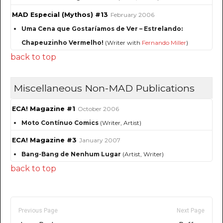
MAD Especial (Mythos) #13
February 2006
Uma Cena que Gostaríamos de Ver – Estrelando:
Chapeuzinho Vermelho!
(Writer with
Fernando Miller
)
back to top
Miscellaneous Non-MAD Publications
ECA! Magazine #1
October 2006
Moto Contínuo Comics
(Writer, Artist)
ECA! Magazine #3
January 2007
Bang-Bang de Nenhum Lugar
(Artist, Writer)
back to top
Previous Page
Next Page