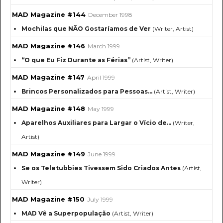
MAD Magazine #144
December 1998
Mochilas que NÃO Gostaríamos de Ver
(Writer, Artist)
MAD Magazine #146
March 1999
“O que Eu Fiz Durante as Férias”
(Artist, Writer)
MAD Magazine #147
April 1999
Brincos Personalizados para Pessoas...
(Artist, Writer)
MAD Magazine #148
May 1999
Aparelhos Auxiliares para Largar o Vício de...
(Writer,
Artist)
MAD Magazine #149
June 1999
Se os Teletubbies Tivessem Sido Criados Antes
(Artist,
Writer)
MAD Magazine #150
July 1999
MAD Vê a Superpopulação
(Artist, Writer)