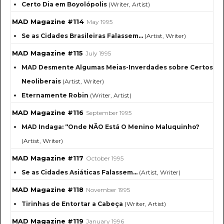
Certo Dia em Boyolópolis
(Writer, Artist)
MAD Magazine #114
May 1995
Se as Cidades Brasileiras Falassem…
(Artist, Writer)
MAD Magazine #115
July 1995
MAD Desmente Algumas Meias-Inverdades sobre Certos
Neoliberais
(Artist, Writer)
Eternamente Robin
(Writer, Artist)
MAD Magazine #116
September 1995
MAD Indaga: “Onde NÃO Está O Menino Maluquinho?
(Artist, Writer)
MAD Magazine #117
October 1995
Se as Cidades Asiáticas Falassem...
(Artist, Writer)
MAD Magazine #118
November 1995
Tirinhas de Entortar a Cabeça
(Writer, Artist)
MAD Magazine #119
January 1996