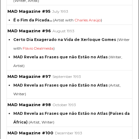
(Writer, Artist)
MAD Magazine #95
July 1993
É o Fim da Picada…
(Artist with
Charles Araújo
)
MAD Magazine #96
August 1993
Certo Dia Exagerado na Vida de Xerloque Gomes
(Writer
with
Flávio Dealmeida
)
MAD Revela as Frases que não Estão no Atlas
(Writer,
Artist)
MAD Magazine #97
September 1993
MAD Revela as Frases que não Estão no Atlas
(Artist,
Writer)
MAD Magazine #98
October 1993
MAD Revela as Frases que não Estão no Atlas (Países da
África)
(Artist, Writer)
MAD Magazine #100
December 1993