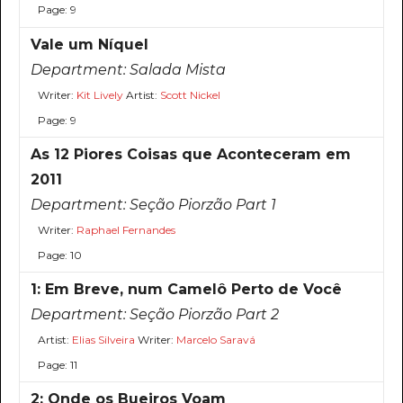
Page: 9
Vale um Níquel
Department:
Salada Mista
Writer:
Kit Lively
Artist:
Scott Nickel
Page: 9
As 12 Piores Coisas que Aconteceram em
2011
Department:
Seção Piorzão Part 1
Writer:
Raphael Fernandes
Page: 10
1: Em Breve, num Camelô Perto de Você
Department:
Seção Piorzão Part 2
Artist:
Elias Silveira
Writer:
Marcelo Saravá
Page: 11
2: Onde os Bueiros Voam