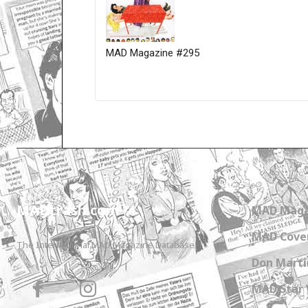
MAD Magazine #295
Only for admins
MADtrash.com
MAD Maga
MAD Cover
The International MAD Magazine Database
Don Marti
MAD Star 