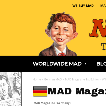
WE BUY MAD
MA
WORLDWIDE MAD
BLO
Home
German MAD
MAD Magazine 1st Edition - Wi
MAD Magaz
MAD Magazine (Germany)