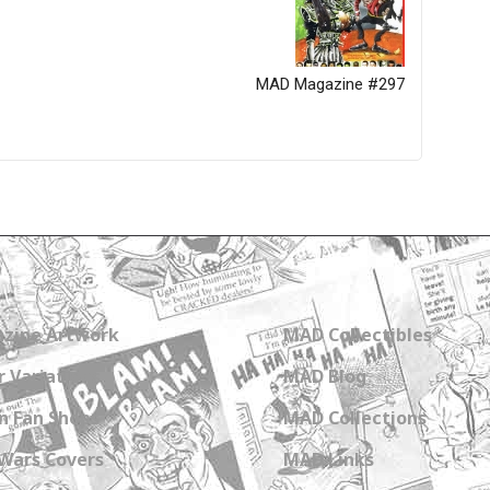
MAD Magazine #297
zine Artwork
MAD Collectibles
 Variations
MAD Blog
n Fan Shops
MAD Collections
Wars Covers
MAD Links