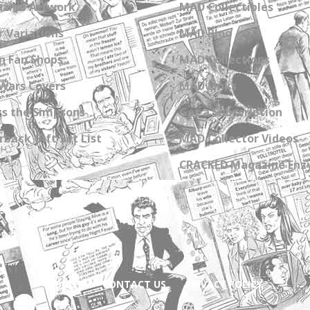
zine Artwork
MAD Collectibles
 Variations
MAD Blog
n Fan Shops
MAD Collections
Wars Covers
MAD Links
s the Simpsons
Get a Subscription
back Gift Set List
MAD Collector Videos
CRACKED Magazine Enz
ABOUT
CONTACT US
PRIVACY POLICY