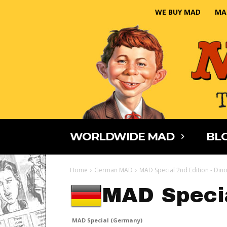
WE BUY MAD
MA
WORLDWIDE MAD
BLO
Home
German MAD
MAD Special 2nd Edition - Dino
MAD Speci
MAD Special (Germany)