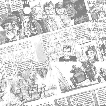
MADtrash.com
MAD Maga
MAD Cover
The International MAD Magazine Database
Don Marti
MAD Star 
MAD meet
MAD Paper
© 2023 MADtrash.com - The MAD Collectibles Database