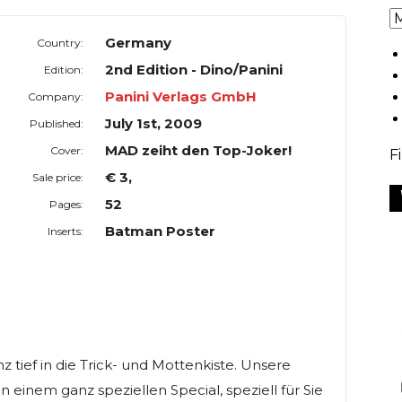
Germany
Country:
2nd Edition - Dino/Panini
Edition:
Panini Verlags GmbH
Company:
July 1st, 2009
Published:
MAD zeiht den Top-Joker!
Cover:
F
€ 3,
Sale price:
52
Pages:
Batman Poster
Inserts:
 tief in die Trick- und Mottenkiste. Unsere
n einem ganz speziellen Special, speziell für Sie